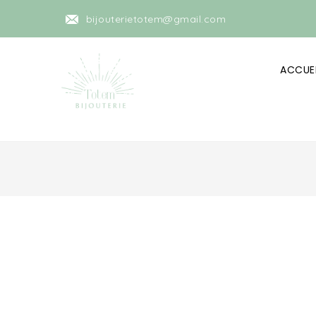
bijouterietotem@gmail.com
ACCUEI