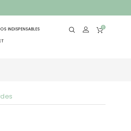
0
OS INDISPENSABLES
CT
ydes