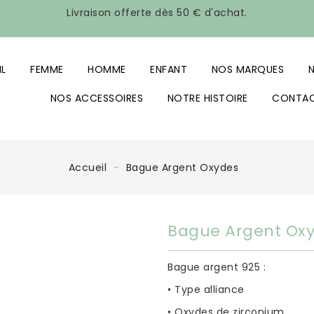
Livraison offerte dès 50 € d'achat.
L
FEMME
HOMME
ENFANT
NOS MARQUES
N
NOS ACCESSOIRES
NOTRE HISTOIRE
CONTA
Accueil
Bague Argent Oxydes
Bague Argent Ox
Bague argent 925 :
• Type alliance
• Oxydes de zirconium